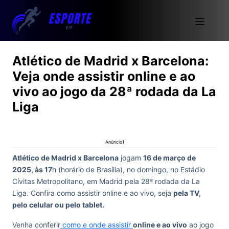
Atlético de Madrid x Barcelona:
Veja onde assistir online e ao
vivo ao jogo da 28ª rodada da La
Liga
Anúncio1
Atlético de Madrid x Barcelona
jogam
16 de março de
2025, às 17
h (horário de Brasília), no domingo, no Estádio
Cívitas Metropolitano, em Madrid pela 28ª rodada da La
Liga. Confira como assistir online e ao vivo, seja
pela TV,
pelo celular ou pelo tablet.
Venha conferir
como e onde assistir
online e ao vivo
ao jogo