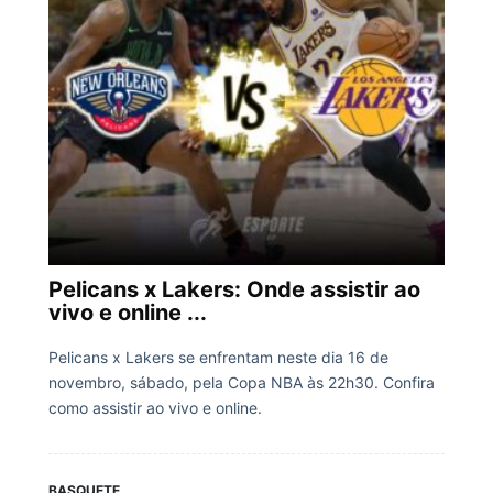
Pelicans x Lakers: Onde assistir ao
vivo e online ...
Pelicans x Lakers se enfrentam neste dia 16 de
novembro, sábado, pela Copa NBA às 22h30. Confira
como assistir ao vivo e online.
BASQUETE