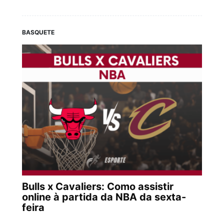
BASQUETE
Bulls x Cavaliers: Como assistir
online à partida da NBA da sexta-
feira