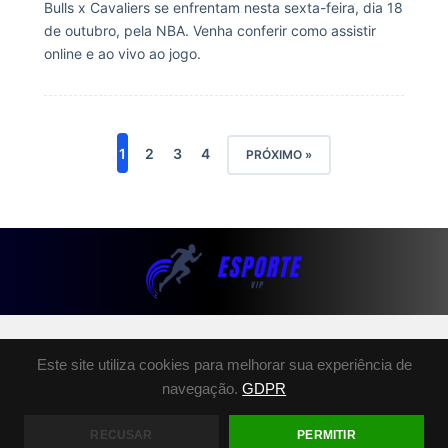
Bulls x Cavaliers se enfrentam nesta sexta-feira, dia 18
de outubro, pela NBA. Venha conferir como assistir
online e ao vivo ao jogo.
1
2
3
4
PRÓXIMO »
SOBRE NÓS
Este site utiliza cookies para melhorar sua experiência de
POLÍTICA DE PRIVACIDADE
navegação.
GDPR
TERMOS E CONDIÇÕES
FALE CONOSCO
RECUSAR
PERMITIR