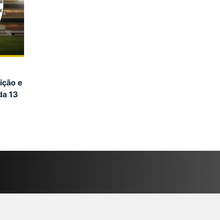
:
ição e
da 13