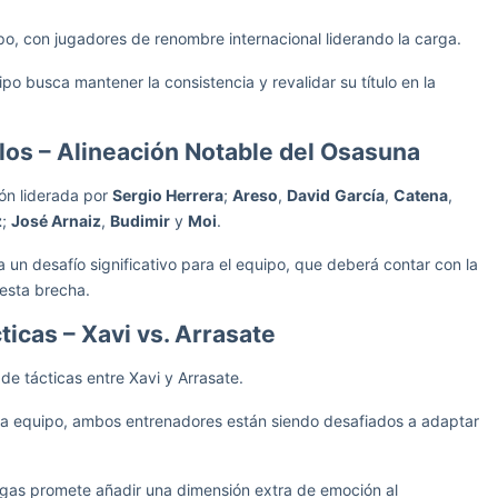
po, con jugadores de renombre internacional liderando la carga.
ipo busca mantener la consistencia y revalidar su título en la
illos – Alineación Notable del Osasuna
ón liderada por
Sergio Herrera
;
Areso
,
David
García
,
Catena
,
z
;
José Arnaiz
,
Budimir
y
Moi
.
 un desafío significativo para el equipo, que deberá contar con la
 esta brecha.
ticas – Xavi vs. Arrasate
 de tácticas entre Xavi y Arrasate.
ada equipo, ambos entrenadores están siendo desafiados a adaptar
.
tegas promete añadir una dimensión extra de emoción al