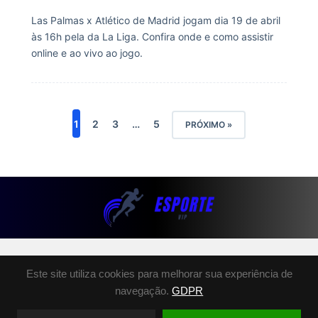
Las Palmas x Atlético de Madrid jogam dia 19 de abril
às 16h pela da La Liga. Confira onde e como assistir
online e ao vivo ao jogo.
1
2
3
…
5
PRÓXIMO »
SOBRE NÓS
Este site utiliza cookies para melhorar sua experiência de
POLÍTICA DE PRIVACIDADE
navegação.
GDPR
TERMOS E CONDIÇÕES
FALE CONOSCO