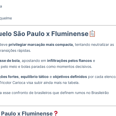
va
iquelme
uelo São Paulo x Fluminense
deve
privilegiar marcação mais compacta,
tentando neutralizar as
ransições rápidas.
sse de bola
, apostando em
infiltrações pelos flancos
e
s pelo meio e bolas paradas como momentos decisivos.
ões fortes
,
equilíbrio tático
e
objetivos definidos
por cada elenco
icolor Carioca visa subir ainda mais na tabela.
 esse confronto de brasileiros que definem rumos no Brasileirão
 Paulo x Fluminense