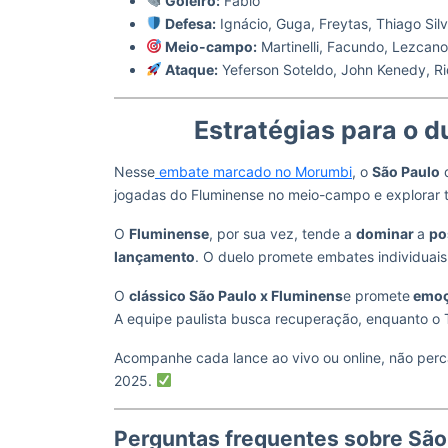
Goleiro:
Fábio
Defesa:
Ignácio, Guga, Freytas, Thiago Sil
Meio-campo:
Martinelli, Facundo, Lezcano
Ataque:
Yeferson Soteldo, John Kenedy, R
Estratégias para o d
Nesse
embate marcado no Morumbi
, o
São Paulo
jogadas do Fluminense no meio-campo e explorar t
O
Fluminense
, por sua vez, tende a
dominar
a
po
lançamento
. O duelo promete embates individuai
O
clássico São Paulo x Fluminens
e promete
emoç
A equipe paulista busca recuperação, enquanto o Tr
Acompanhe cada lance ao vivo ou online, não perca
2025.
Perguntas frequentes sobre São