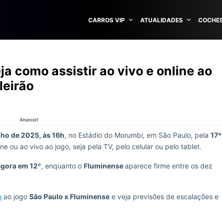
CARROS VIP
ATUALIDADES
COCHES
a como assistir ao vivo e online ao
leirão
Anúncio1
lho de 2025, às 16h
, no Estádio do Morumbi, em São Paulo, pela
17ª
line ou ao vivo ao jogo, seja pela TV, pelo celular ou pelo tablet.
agora em 12º
, enquanto o
Fluminense
aparece firme entre os dez
o
ao jogo
São Paulo x Fluminense
e veja previsões de escalações e