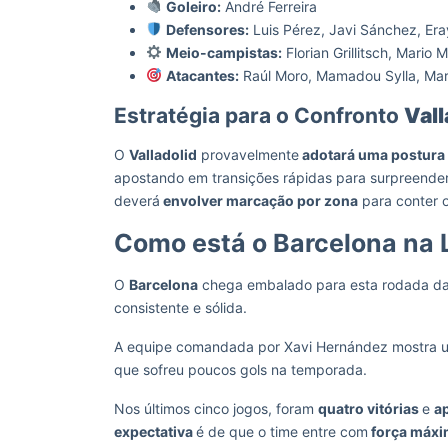
Goleiro:
André Ferreira
Defensores:
Luis Pérez, Javi Sánchez, Er
Meio-campistas:
Florian Grillitsch, Mario 
Atacantes:
Raúl Moro, Mamadou Sylla, Ma
Estratégia para o Confronto
Vall
O
Valladolid
provavelmente
adotará uma postura
apostando em transições rápidas para surpreender
deverá
envolver marcação por zona
para conter o
Como está o Barcelona na 
O
Barcelona
chega embalado para esta rodada d
consistente e sólida.
A equipe comandada por Xavi Hernández mostra
que sofreu poucos gols na temporada.
Nos últimos cinco jogos, foram
quatro vitórias
e
a
expectativa
é de que o time entre com
força máx