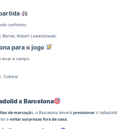
partida
ste confronto:
rc Bernal, Robert Lewandowski
ona para o jogo
e levar a campo:
z, Cubarsí
adolid x Barcelona
altas de marcaçã
o, o Barcelona deverá
pressionar
o Valladolid
ente e
evitar surpresas fora de casa
.