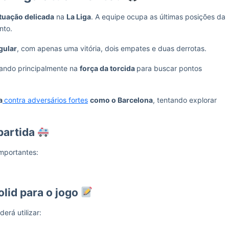
ituação delicada
na
La Liga
. A equipe ocupa as últimas posições da
nto.
gular
, com apenas uma vitória, dois empates e duas derrotas.
tando principalmente na
força da torcida
para buscar pontos
a
contra adversários fortes
como o Barcelona
, tentando explorar
partida
importantes:
olid para o jogo
erá utilizar: