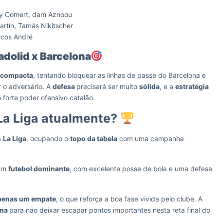
ay Comert, dam Aznoou
Martín, Tamás Nikitscher
rcos André
adolid x Barcelona
 compacta
, tentando bloquear as linhas de passe do Barcelona e
 o adversário. A
defesa
precisará ser muito
sólida
, e a
estratégia
 forte poder ofensivo catalão.
La Liga atualmente?
a
La Liga
, ocupando o
topo da tabela
com uma campanha
 um
futebol dominante
, com excelente posse de bola e uma defesa
penas um empate
, o que reforça a boa fase vivida pelo clube. A
ima
para não deixar escapar pontos importantes nesta reta final do