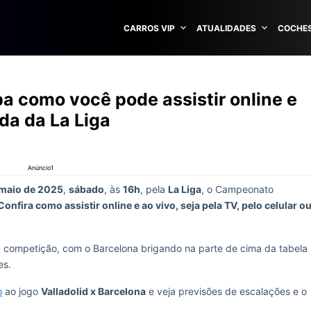
CARROS VIP
ATUALIDADES
COCHES
ba como você pode assistir online e
da da La Liga
Anúncio1
 maio de 2025
,
sábado
, às
16h
, pela
La Liga
, o Campeonato
Confira como assistir online e ao vivo, seja pela TV, pelo celular o
competição, com o Barcelona brigando na parte de cima da tabela
es.
o
ao jogo
Valladolid x Barcelona
e veja previsões de escalações e o