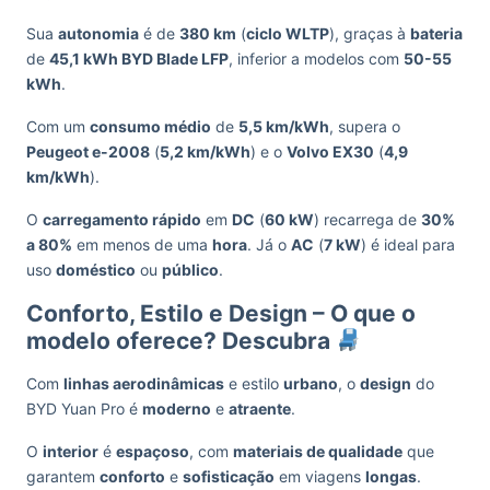
Sua
autonomia
é de
380 km
(
ciclo WLTP
), graças à
bateria
de
45,1 kWh BYD Blade LFP
, inferior a modelos com
50-55
kWh
.
Com um
consumo médio
de
5,5 km/kWh
, supera o
Peugeot e-2008
(
5,2 km/kWh
) e o
Volvo EX30
(
4,9
km/kWh
).
O
carregamento rápido
em
DC
(
60 kW
) recarrega de
30%
a 80%
em menos de uma
hora
. Já o
AC
(
7 kW
) é ideal para
uso
doméstico
ou
público
.
Conforto, Estilo e Design – O que o
modelo oferece? Descubra
Com
linhas aerodinâmicas
e estilo
urbano
, o
design
do
BYD Yuan Pro é
moderno
e
atraente
.
O
interior
é
espaçoso
, com
materiais de qualidade
que
garantem
conforto
e
sofisticação
em viagens
longas
.