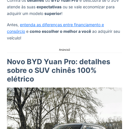
Confira os
detalhes
do
BYD Yuan Pro
e descubra se o SUV
atende às suas
expectativas
ou se vale economizar para
adquirir um modelo
superior
!
Antes,
entenda as diferenças entre financiamento e
consórcio
e
como escolher o melhor a você
ao adquirir seu
veículo!
Anúncio2
Novo BYD Yuan Pro: detalhes
sobre o SUV chinês 100%
elétrico