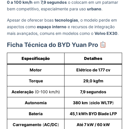
0 a 100 km/h
em
7,9 segundos
o colocam em um patamar
bem competitivo, especialmente para uso
urbano
.
Apesar de oferecer boas
tecnologias
, o modelo perde em
aspectos como
espaço interno
e recursos de integração
mais avançados, comuns em modelos como o
Volvo EX30
.
Ficha Técnica do BYD Yuan Pro
Especificação
Detalhes
Motor
Elétrico de 177 cv
Torque
29,0 kgfm
Aceleração
(0-100 km/h)
7,9 segundos
Autonomia
380 km
(
ciclo WLTP
)
Bateria
45,1 kWh BYD Blade LFP
Carregamento
(
AC/DC
)
Até 7 kW / 60 kW