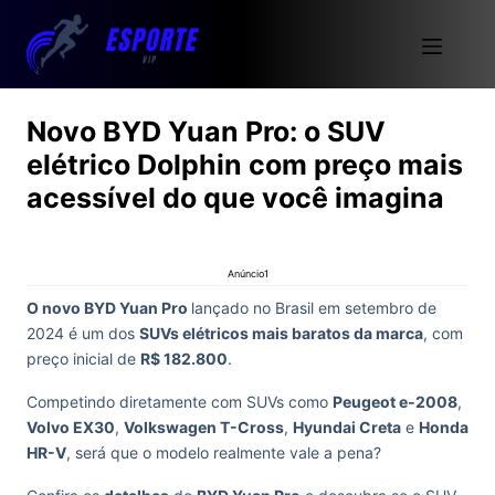
Novo BYD Yuan Pro: o SUV
elétrico Dolphin com preço mais
acessível do que você imagina
Anúncio1
O novo BYD Yuan Pro
lançado no Brasil em setembro de
2024 é um dos
SUVs elétricos mais baratos da marca
, com
preço inicial de
R$ 182.800
.
Competindo diretamente com SUVs como
Peugeot e-2008
,
Volvo EX30
,
Volkswagen T-Cross
,
Hyundai Creta
e
Honda
HR-V
, será que o modelo realmente vale a pena?