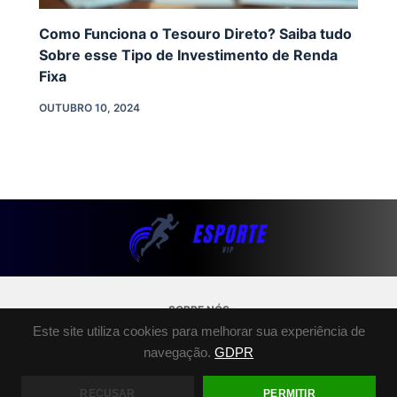
Como Funciona o Tesouro Direto? Saiba tudo
Sobre esse Tipo de Investimento de Renda
Fixa
OUTUBRO 10, 2024
SOBRE NÓS
Este site utiliza cookies para melhorar sua experiência de
POLÍTICA DE PRIVACIDADE
navegação.
GDPR
TERMOS E CONDIÇÕES
FALE CONOSCO
RECUSAR
PERMITIR