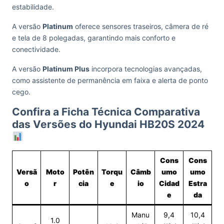
estabilidade.
A versão
Platinum
oferece sensores traseiros, câmera de ré
e tela de 8 polegadas, garantindo mais conforto e
conectividade.
A versão
Platinum Plus
incorpora tecnologias avançadas,
como assistente de permanência em faixa e alerta de ponto
cego.
Confira a Ficha Técnica Comparativa
das Versões do Hyundai HB20S 2024
Cons
Cons
Versã
Moto
Potên
Torqu
Câmb
umo
umo
o
r
cia
e
io
Cidad
Estra
e
da
Manu
9,4
10,4
1.0