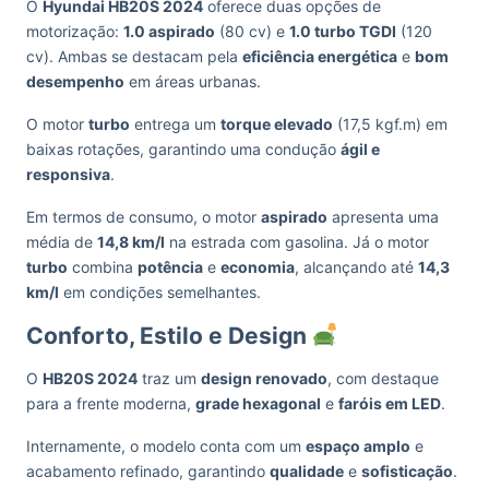
O
Hyundai HB20S 2024
oferece duas opções de
motorização:
1.0 aspirado
(80 cv) e
1.0 turbo TGDI
(120
cv). Ambas se destacam pela
eficiência energética
e
bom
desempenho
em áreas urbanas.
O motor
turbo
entrega um
torque elevado
(17,5 kgf.m) em
baixas rotações, garantindo uma condução
ágil e
responsiva
.
Em termos de consumo, o motor
aspirado
apresenta uma
média de
14,8 km/l
na estrada com gasolina. Já o motor
turbo
combina
potência
e
economia
, alcançando até
14,3
km/l
em condições semelhantes.
Conforto, Estilo e Design
O
HB20S 2024
traz um
design renovado
, com destaque
para a frente moderna,
grade hexagonal
e
faróis em LED
.
Internamente, o modelo conta com um
espaço amplo
e
acabamento refinado, garantindo
qualidade
e
sofisticação
.