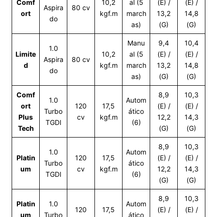
Comf
10,2
al (5
(E) /
(E) /
Aspira
80 cv
ort
kgf.m
march
13,2
14,8
do
as)
(G)
(G)
Manu
9,4
10,4
1.0
Limite
10,2
al (5
(E) /
(E) /
Aspira
80 cv
d
kgf.m
march
13,2
14,8
do
as)
(G)
(G)
Comf
8,9
10,3
1.0
Autom
ort
120
17,5
(E) /
(E) /
Turbo
ático
Plus
cv
kgf.m
12,2
14,3
TGDI
(6)
Tech
(G)
(G)
8,9
10,3
1.0
Autom
Platin
120
17,5
(E) /
(E) /
Turbo
ático
um
cv
kgf.m
12,2
14,3
TGDI
(6)
(G)
(G)
8,9
10,3
Platin
1.0
Autom
120
17,5
(E) /
(E) /
um
Turbo
ático