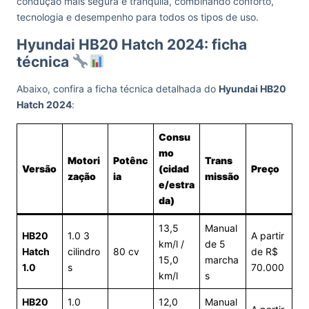
condução mais segura e tranquila, combinando conforto,
tecnologia e desempenho para todos os tipos de uso.
Hyundai HB20 Hatch 2024: ficha
técnica
Abaixo, confira a ficha técnica detalhada do
Hyundai HB20
Hatch 2024
:
Consu
mo
Motori
Potênc
Trans
Versão
(cidad
Preço
zação
ia
missão
e/estra
da)
13,5
Manual
HB20
1.0 3
A partir
km/l /
de 5
Hatch
cilindro
80 cv
de R$
15,0
marcha
1.0
s
70.000
km/l
s
HB20
1.0
12,0
Manual