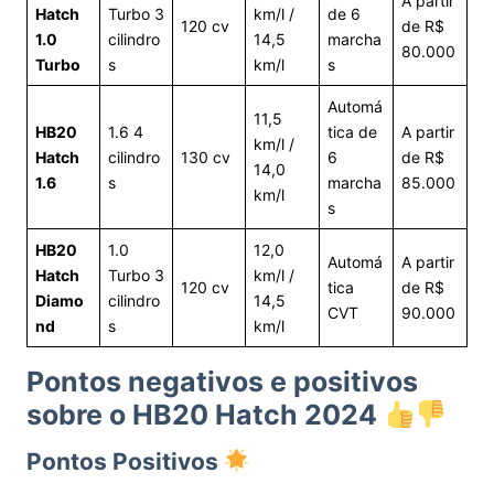
A partir
Hatch
Turbo 3
km/l /
de 6
120 cv
de R$
1.0
cilindro
14,5
marcha
80.000
Turbo
s
km/l
s
Automá
11,5
HB20
1.6 4
tica de
A partir
km/l /
Hatch
cilindro
130 cv
6
de R$
14,0
1.6
s
marcha
85.000
km/l
s
HB20
1.0
12,0
Automá
A partir
Hatch
Turbo 3
km/l /
120 cv
tica
de R$
Diamo
cilindro
14,5
CVT
90.000
nd
s
km/l
Pontos negativos e positivos
sobre o HB20 Hatch 2024
Pontos Positivos