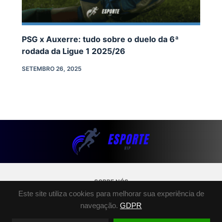
PSG x Auxerre: tudo sobre o duelo da 6ª
rodada da Ligue 1 2025/26
SETEMBRO 26, 2025
SOBRE NÓS
POLÍTICA DE PRIVACIDADE
Este site utiliza cookies para melhorar sua experiência de
TERMOS E CONDIÇÕES
navegação.
GDPR
FALE CONOSCO