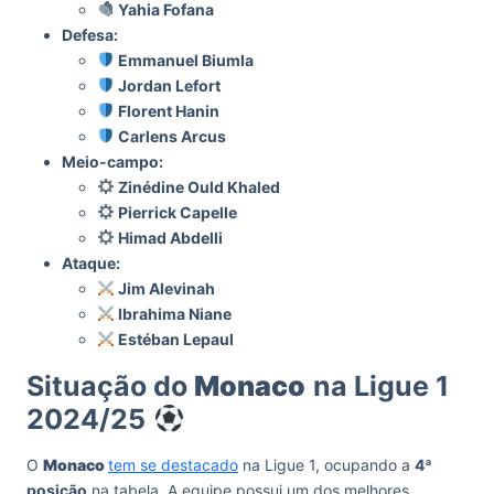
Yahia Fofana
Defesa:
Emmanuel Biumla
Jordan Lefort
Florent Hanin
Carlens Arcus
Meio-campo:
Zinédine Ould Khaled
Pierrick Capelle
Himad Abdelli
Ataque:
Jim Alevinah
Ibrahima Niane
Estéban Lepaul
Situação do
Monaco
na Ligue 1
2024/25
O
Monaco
tem se destacado
na Ligue 1, ocupando a
4ª
posição
na tabela. A equipe possui um dos melhores