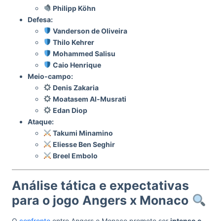
Philipp Köhn
Defesa:
Vanderson de Oliveira
Thilo Kehrer
Mohammed Salisu
Caio Henrique
Meio-campo:
Denis Zakaria
Moatasem Al-Musrati
Edan Diop
Ataque:
Takumi Minamino
Eliesse Ben Seghir
Breel Embolo
Análise tática e expectativas
para o jogo
Angers x Monaco
O
confronto
entre Angers e Monaco promete ser
intenso e