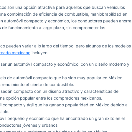
os son una opción atractiva para aquellos que buscan vehículos
 una combinación de eficiencia de combustible, maniobrabilidad en
 un automóvil compacto y económico, los conductores pueden ahorra
os de funcionamiento a largo plazo, sin comprometer las
o pueden variar a lo largo del tiempo, pero algunos de los modelos
ercado mexicano
incluyen:
r ser un automóvil compacto y económico, con un diseño moderno y
odelo de automóvil compacto que ha sido muy popular en México.
 rendimiento eficiente de combustible.
sedán compacto con un diseño atractivo y características de
una opción popular entre los compradores mexicanos.
il compacto y ágil que ha ganado popularidad en México debido a
ible.
móvil pequeño y económico que ha encontrado un gran éxito en el
onductores jóvenes y urbanos.
a compacta y resistente que ha sido un éxito en México,