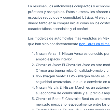
En resumen, los automóviles compactos y económic
prácticos y asequibles. Estos automóviles ofrecen
espacios reducidos y comodidad básica. Al elegir
dinero tanto en la compra inicial como en los cost
características esenciales y el confort.
Los modelos de automóviles más vendidos en Méxic
que han sido consistentemente
populares en el m
Nissan Versa: El Nissan Versa es conocido po
amplio espacio interior.
Chevrolet Aveo: El Chevrolet Aveo es otro m
Ofrece una buena relación calidad-precio y un
Volkswagen Vento: El Volkswagen Vento es un 
seguridad avanzadas, lo que lo convierte en 
Nissan March: El Nissan March es un automóv
su economía de combustible y su precio asequ
Chevrolet Beat: El Chevrolet Beat es un auto
mercado mexicano, especialmente entre los c
Toyota Hilux: La Toyota Hilux es una camionet