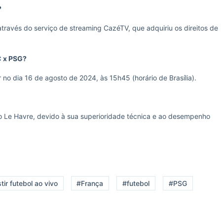
?
 através do serviço de streaming CazéTV, que adquiriu os direitos de
C x PSG?
no dia 16 de agosto de 2024, às 15h45 (horário de Brasília).
 o Le Havre, devido à sua superioridade técnica e ao desempenho
ir futebol ao vivo
#França
#futebol
#PSG