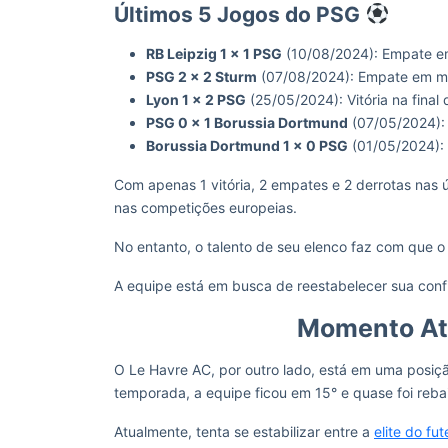
Últimos 5 Jogos do PSG
RB Leipzig 1 x 1 PSG
(10/08/2024): Empate e
PSG 2 x 2 Sturm
(07/08/2024): Empate em ma
Lyon 1 x 2 PSG
(25/05/2024): Vitória na final
PSG 0 x 1 Borussia Dortmund
(07/05/2024): 
Borussia Dortmund 1 x 0 PSG
(01/05/2024):
Com apenas 1 vitória, 2 empates e 2 derrotas nas 
nas competições europeias.
No entanto, o talento de seu elenco faz com que o
A equipe está em busca de reestabelecer sua confi
Momento Atu
O Le Havre AC, por outro lado, está em uma posi
temporada, a equipe ficou em 15° e quase foi reba
Atualmente, tenta se estabilizar entre a
elite do fu