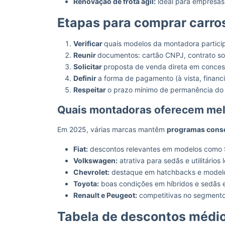
Renovação de frota ágil:
ideal para empresa
Etapas para comprar carr
Verificar
quais modelos da montadora partic
Reunir
documentos: cartão CNPJ, contrato so
Solicitar
proposta de venda direta em conces
Definir
a forma de pagamento (à vista, financ
Respeitar
o prazo mínimo de permanência do 
Quais montadoras oferecem me
Em 2025, várias marcas mantêm
programas cons
Fiat:
descontos relevantes em modelos como S
Volkswagen:
atrativa para sedãs e utilitários 
Chevrolet:
destaque em hatchbacks e modelo
Toyota:
boas condições em híbridos e sedãs 
Renault e Peugeot:
competitivas no segmento 
Tabela de descontos médi