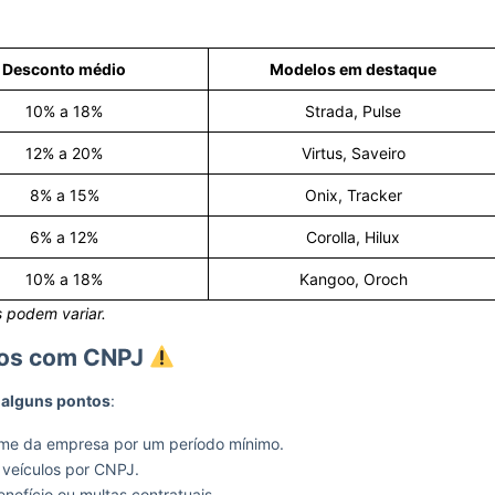
Desconto médio
Modelos em destaque
10% a 18%
Strada, Pulse
12% a 20%
Virtus, Saveiro
8% a 15%
Onix, Tracker
6% a 12%
Corolla, Hilux
10% a 18%
Kangoo, Oroch
 podem variar.
ros com CNPJ
a alguns pontos
:
ome da empresa por um período mínimo.
veículos por CNPJ.
efício ou multas contratuais.