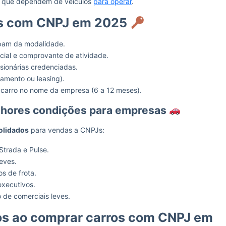
s que dependem de veículos
para operar
.
os com CNPJ em 2025
ipam da modalidade.
cial e comprovante de atividade.
sionárias credenciadas.
iamento ou leasing).
carro no nome da empresa (6 a 12 meses).
lhores condições para empresas
olidados
para vendas a CNPJs:
trada e Pulse.
leves.
s de frota.
executivos.
de comerciais leves.
os ao comprar carros com CNPJ em