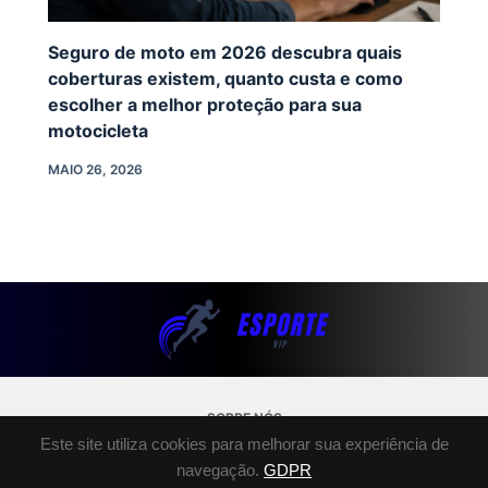
Seguro de moto em 2026 descubra quais
coberturas existem, quanto custa e como
escolher a melhor proteção para sua
motocicleta
MAIO 26, 2026
SOBRE NÓS
Este site utiliza cookies para melhorar sua experiência de
POLÍTICA DE PRIVACIDADE
navegação.
GDPR
TERMOS E CONDIÇÕES