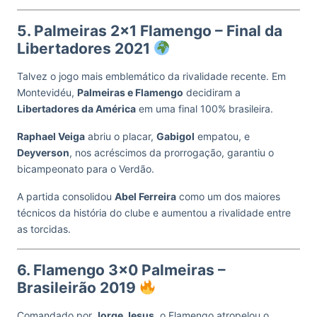
5. Palmeiras 2×1 Flamengo – Final da
Libertadores 2021
Talvez o jogo mais emblemático da rivalidade recente. Em
Montevidéu,
Palmeiras e Flamengo
decidiram a
Libertadores da América
em uma final 100% brasileira.
Raphael Veiga
abriu o placar,
Gabigol
empatou, e
Deyverson
, nos acréscimos da prorrogação, garantiu o
bicampeonato para o Verdão.
A partida consolidou
Abel Ferreira
como um dos maiores
técnicos da história do clube e aumentou a rivalidade entre
as torcidas.
6. Flamengo 3×0 Palmeiras –
Brasileirão 2019
Comandado por
Jorge Jesus
, o Flamengo atropelou o