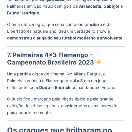
Palmeiras em São Paulo com gols de
Arrascaeta
,
Gabigol
e
Bruno Henrique
.
O time rubro-negro, que seria campeão brasileiro e da
Libertadores naquele ano, deu um verdadeiro show e
demonstrou o auge do seu futebol moderno e envolvente.
7. Palmeiras 4×3 Flamengo –
Campeonato Brasileiro 2023
Uma partida digna de cinema. No Allianz Parque, o
Palmeiras venceu o Flamengo por
4 a 3
em um jogo
eletrizante, com
Dudu
e
Endrick
comandando o Verdão.
O duelo ficou marcado pela virada épica e pela grande
exibição das duas equipes, consideradas as melhores do
país naquele momento.
Os craques que brilharam no