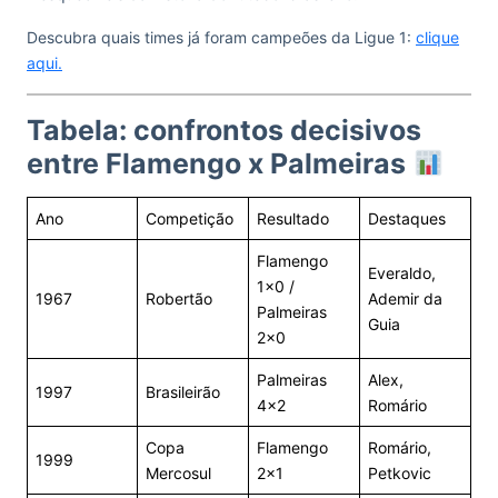
Descubra quais times já foram campeões da Ligue 1:
clique
aqui.
Tabela: confrontos decisivos
entre Flamengo x Palmeiras
Ano
Competição
Resultado
Destaques
Flamengo
Everaldo,
1×0 /
1967
Robertão
Ademir da
Palmeiras
Guia
2×0
Palmeiras
Alex,
1997
Brasileirão
4×2
Romário
Copa
Flamengo
Romário,
1999
Mercosul
2×1
Petkovic