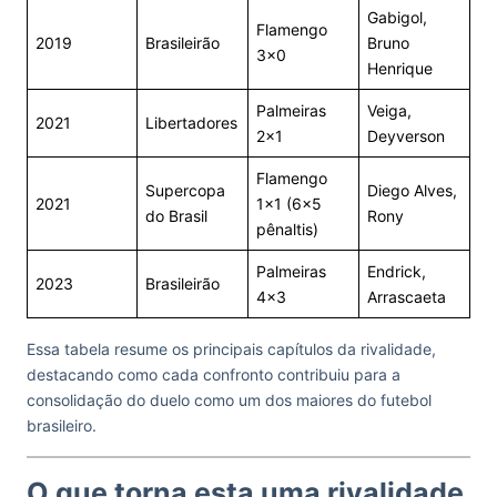
Gabigol,
Flamengo
2019
Brasileirão
Bruno
3×0
Henrique
Palmeiras
Veiga,
2021
Libertadores
2×1
Deyverson
Flamengo
Supercopa
Diego Alves,
2021
1×1 (6×5
do Brasil
Rony
pênaltis)
Palmeiras
Endrick,
2023
Brasileirão
4×3
Arrascaeta
Essa tabela resume os principais capítulos da rivalidade,
destacando como cada confronto contribuiu para a
consolidação do duelo como um dos maiores do futebol
brasileiro.
O que torna esta uma rivalidade