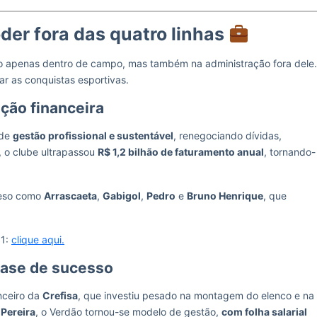
der fora das quatro linhas
o apenas dentro de campo, mas também na administração fora dele.
ar as conquistas esportivas.
ação financeira
 de
gestão profissional e sustentável
, renegociando dívidas,
, o clube ultrapassou
R$ 1,2 bilhão de faturamento anual
, tornando-
peso como
Arrascaeta
,
Gabigol
,
Pedro
e
Bruno Henrique
, que
 1:
clique aqui.
 case de sucesso
nceiro da
Crefisa
, que investiu pesado na montagem do elenco e na
 Pereira
, o Verdão tornou-se modelo de gestão,
com folha salarial