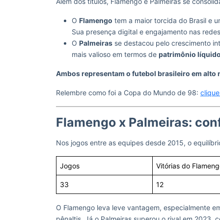
Além dos títulos, Flamengo e Palmeiras se consoli
O
Flamengo
tem a maior torcida do Brasil e
Sua presença digital e engajamento nas redes
O
Palmeiras
se destacou pelo crescimento int
mais valioso em termos de
patrimônio líquid
Ambos representam o futebol brasileiro em alto n
Relembre como foi a Copa do Mundo de 98:
clique
Flamengo x Palmeiras: con
Nos jogos entre as equipes desde 2015, o equilíb
Jogos
Vitórias do Flamen
33
12
O Flamengo leva leve vantagem, especialmente e
pênaltis. Já o Palmeiras superou o rival em 2023, 