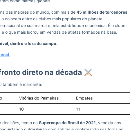
daram como marcas globais.
 uma das maiores do mundo, com mais de
45 milhões de torcedores
.
 o colocam entre os clubes mais populares do planeta.
ernacional de sua marca e pela estabilidade econômica. É o clube
o
e o que mais lucrou em vendas de atletas formados na base.
ível, dentro e fora do campo.
 aqui.
fronto direto na década
rio também é marcante:
go
Vitórias do Palmeiras
Empates
10
11
m decisões, como na
Supercopa do Brasil de 2021
, vencida nos
conquistando o Brasileirão com sobras e confirmando sua força no