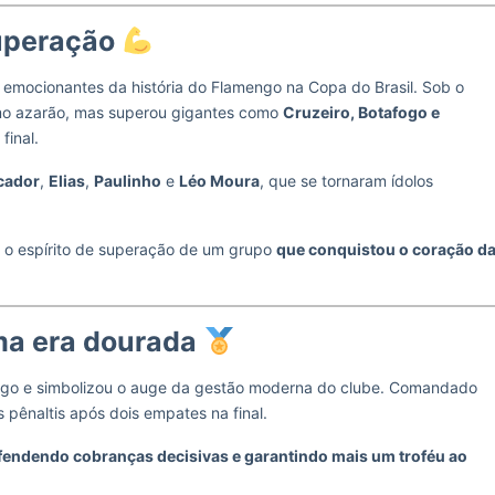
superação
emocionantes da história do Flamengo na Copa do Brasil. Sob o
omo azarão, mas superou gigantes como
Cruzeiro, Botafogo e
final.
cador
,
Elias
,
Paulinho
e
Léo Moura
, que se tornaram ídolos
u o espírito de superação de um grupo
que conquistou o coração d
ma era dourada
engo e simbolizou o auge da gestão moderna do clube. Comandado
 pênaltis após dois empates na final.
fendendo cobranças decisivas e garantindo mais um troféu ao