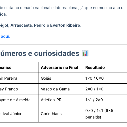
bsoluta no cenário nacional e internacional, já que no mesmo ano o
ica
.
igol
,
Arrascaeta
,
Pedro
e
Everton Ribeiro
.
 aqui.
números e curiosidades
écnico
Adversário na Final
Resultado
ir Pereira
Goiás
1×0 / 0x0
ey Franco
Vasco da Gama
2×0 / 1×0
ayme de Almeida
Atlético-PR
1×1 / 2×0
0x0 / 1×1 (6×5
rival Júnior
Corinthians
pênaltis)