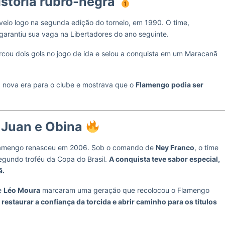
história rubro-negra
veio logo na segunda edição do torneio, em 1990. O time,
 garantiu sua vaga na Libertadores do ano seguinte.
rcou dois gols no jogo de ida e selou a conquista em um Maracanã
uma nova era para o clube e mostrava que o
Flamengo podia ser
 Juan e Obina
Flamengo renasceu em 2006. Sob o comando de
Ney Franco
, o time
segundo troféu da Copa do Brasil.
A conquista teve sabor especial,
ã.
e
Léo Moura
marcaram uma geração que recolocou o Flamengo
a
restaurar a confiança da torcida e abrir caminho para os títulos