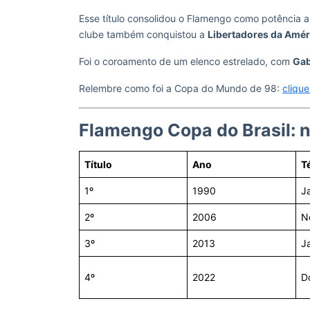
Esse título consolidou o Flamengo como potência a
clube também conquistou a
Libertadores da Amér
Foi o coroamento de um elenco estrelado, com
Gab
Relembre como foi a Copa do Mundo de 98:
clique
Flamengo Copa do Brasil: 
Título
Ano
T
1º
1990
Ja
2º
2006
N
3º
2013
J
4º
2022
Do