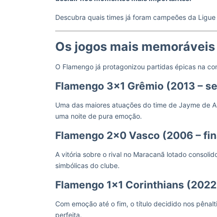
Descubra quais times já foram campeões da Ligue
Os jogos mais memoráveis
O Flamengo já protagonizou partidas épicas na c
Flamengo 3×1 Grêmio (2013 – se
Uma das maiores atuações do time de Jayme de A
uma noite de pura emoção.
Flamengo 2×0 Vasco (2006 – fin
A vitória sobre o rival no Maracanã lotado consol
simbólicas do clube.
Flamengo 1×1 Corinthians (2022 
Com emoção até o fim, o título decidido nos pêna
perfeita.