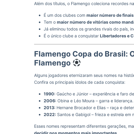
Além dos títulos, o Flamengo coleciona recordes n
É um dos clubes com
maior número de finais
Tem o
maior número de vitórias como mand
Já eliminou todos os grandes rivais do país, i
É o único clube a conquistar
Libertadores e C
Flamengo Copa do Brasil: O
Flamengo
Alguns jogadores eternizaram seus nomes na histór
Confira os principais ídolos de cada conquista:
1990:
Gaúcho e Júnior – experiência e faro de
2006:
Obina e Léo Moura – garra e liderança.
2013:
Hernane Brocador e Elias – raça e dete
2022:
Santos e Gabigol – frieza e estrela em
Esses nomes representam diferentes gerações, ma
decidir nos momentos mais importantes.