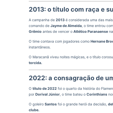
2013: o título com raça e 
A campanha de
2013
é considerada uma das mais 
comando de
Jayme de Almeida
, o time entrou c
Grêmio
antes de vencer o
Atlético Paranaense
na 
O time contava com jogadores como
Hernane Bro
instantâneos.
O Maracanã viveu noites mágicas, e o título coroo
torcida.
2022: a consagração de u
O
título de 2022
foi o quarto da história do Flam
por
Dorival Júnior
, o time bateu o
Corinthians
nos
O goleiro
Santos
foi o grande herói da decisão,
de
clube.