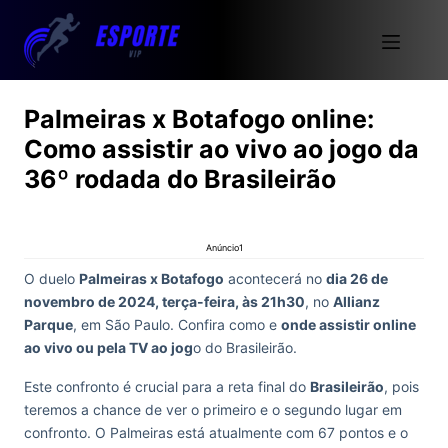
Palmeiras x Botafogo online:
Como assistir ao vivo ao jogo da
36º rodada do Brasileirão
Anúncio1
O duelo
Palmeiras x Botafogo
acontecerá no
dia 26 de
novembro de 2024, terça-feira, às 21h30
, no
Allianz
Parque
, em São Paulo. Confira como e
onde assistir online
ao vivo ou pela TV ao jog
o do Brasileirão.
Este confronto é crucial para a reta final do
Brasileirão
, pois
teremos a chance de ver o primeiro e o segundo lugar em
confronto. O Palmeiras está atualmente com 67 pontos e o