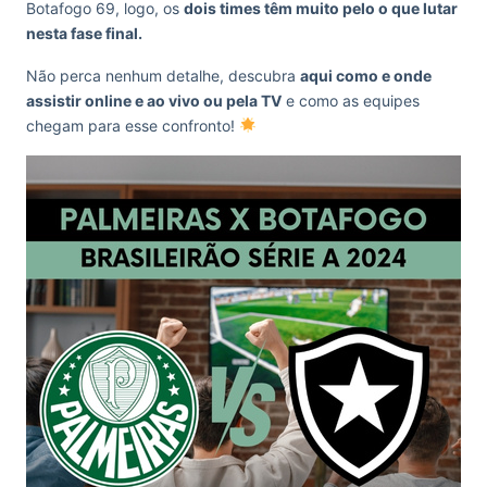
Botafogo 69, logo, os
dois times têm muito pelo o que lutar
nesta fase final.
Não perca nenhum detalhe, descubra
aqui como e onde
assistir online e ao vivo ou pela TV
e como as equipes
chegam para esse confronto!