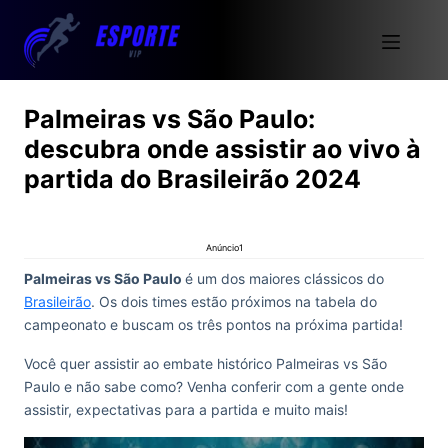
Palmeiras vs São Paulo:
descubra onde assistir ao vivo à
partida do Brasileirão 2024
Anúncio1
Palmeiras vs São Paulo
é um dos maiores clássicos do
Brasileirão
. Os dois times estão próximos na tabela do
campeonato e buscam os três pontos na próxima partida!
Você quer assistir ao embate histórico Palmeiras vs São
Paulo e não sabe como? Venha conferir com a gente onde
assistir, expectativas para a partida e muito mais!