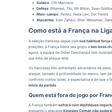
Goleiro
: Ofir Marciano
Defesa
: Elhamed, Tibi, Nir Bitton, Sean Goldb
Meio-campo
: Peretz, Neta Lavi, Dor Peretz
Atacantes
:
Eran Zahavi, Shon Weissman, Dab
Como está a França na Li
A seleção francesa segue com
sua habitual força
posições, a França lidera seu grupo e
tem boas cha
agora, a equipe de Didier Deschamps tem mostrado
sua linha de ataque letal.
Os franceses têm enfrentado adversários de peso, 
ataque, somado à profundidade do elenco, tem pe
confronto contra Israel, a expectativa é de que o
início da partida
.
Quem está fora do jogo por Fra
A França também
sofrerá com desfalques import
enquanto o atacante
Kingsley Coman não poderá 