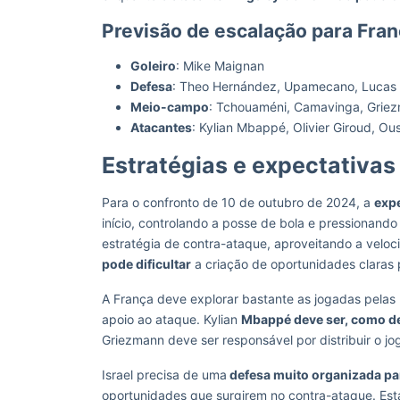
Previsão de escalação para Fra
Goleiro
: Mike Maignan
Defesa
: Theo Hernández, Upamecano, Lucas
Meio-campo
: Tchouaméni, Camavinga, Grie
Atacantes
: Kylian Mbappé, Olivier Giroud, 
Estratégias e expectativas
Para o confronto de 10 de outubro de 2024, a
expe
início, controlando a posse de bola e pressionando
estratégia de contra-ataque, aproveitando a velo
pode dificultar
a criação de oportunidades claras p
A França deve explorar bastante as jogadas pela
apoio ao ataque. Kylian
Mbappé deve ser, como de
Griezmann deve ser responsável por distribuir o jo
Israel precisa de uma
defesa muito organizada pa
oportunidades que surgirem no contra-ataque. Est