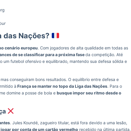
erg
bur
ga das Nações?
 no cenário europeu
. Com jogadores de alta qualidade em todas as
nces de se classificar para a próxima fase
da competição. Até
 um futebol ofensivo e equilibrado, mantendo sua defesa sólida e
mas conseguiram bons resultados. O equilíbrio entre defesa e
rmitido à
França se manter no topo da Liga das Nações
. Para o
 time domine a posse de bola e
busque impor seu ritmo desde o
nça
antes
. Jules Koundé, zagueiro titular, está fora devido a uma lesão,
jogar por conta de um cartão vermelho
recebido na última partida.