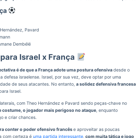
nça
 Hernández, Pavard
zmann
Ousmane Dembélé
 para Israel x França
ctativa é de que a França adote uma postura ofensiva
desde o
 a defesa israelense. Israel, por sua vez, deve optar por uma
cidade de seus atacantes. No entanto,
a solidez defensiva francesa
ara Israel.
s laterais, com Theo Hernández e Pavard sendo peças-chave no
 costume, o jogador mais perigoso no ataque
, enquanto
go e criar chances.
ra conter o poder ofensivo francês
e aproveitar as poucas
a com certeza é
uma partida interessante
,
com muita tática e jogo