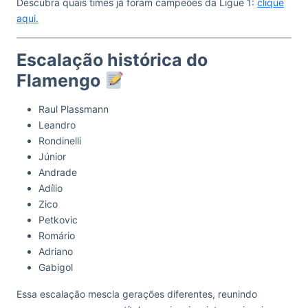
Descubra quais times já foram campeões da Ligue 1:
clique
aqui.
Escalação histórica do
Flamengo
Raul Plassmann
Leandro
Rondinelli
Júnior
Andrade
Adílio
Zico
Petkovic
Romário
Adriano
Gabigol
Essa escalação mescla gerações diferentes, reunindo