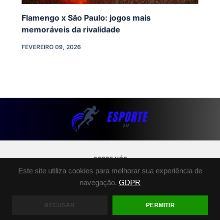
Flamengo x São Paulo: jogos mais
memoráveis da rivalidade
FEVEREIRO 09, 2026
SOBRE NÓS
Este site utiliza cookies para melhorar sua experiência de
POLÍTICA DE PRIVACIDADE
navegação.
GDPR
TERMOS E CONDIÇÕES
FALE CONOSCO
RECUSAR
PERMITIR
COPYRIGHT © 2026 - ESPORTE.VIP