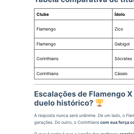
Clube
Ídolo
Flamengo
Zico
Flamengo
Gabigol
Corinthians
Sócrates
Corinthians
Cássio
Escalações de Flamengo X
duelo histórico?
A resposta nunca será unânime. De um lado, o Fl
gerações. Do outro, o Corinthians
com sua força co
O que é certo é que a junção das melhores
escala