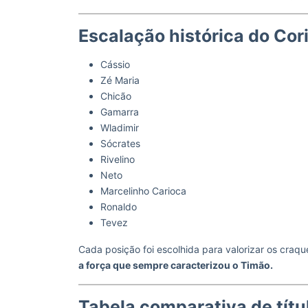
Escalação histórica do Cor
Cássio
Zé Maria
Chicão
Gamarra
Wladimir
Sócrates
Rivelino
Neto
Marcelinho Carioca
Ronaldo
Tevez
Cada posição foi escolhida para valorizar os craque
a força que sempre caracterizou o Timão.
Tabela comparativa de títu