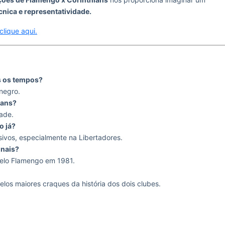
cnica e representatividade.
clique aqui.
s os tempos?
negro.
ians?
dade.
o já?
isivos, especialmente na Libertadores.
onais?
pelo Flamengo em 1981.
los maiores craques da história dos dois clubes.