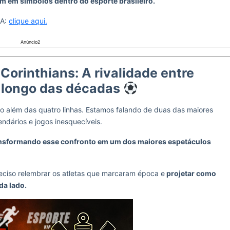
 em símbolos dentro do esporte brasileiro.
BA:
clique aqui.
Anúncio2
orinthians: A rivalidade entre
 longo das décadas
o além das quatro linhas. Estamos falando de duas das maiores
ndários e jogos inesquecíveis.
nsformando esse confronto em um dos maiores espetáculos
eciso relembrar os atletas que marcaram época e
projetar como
da lado.