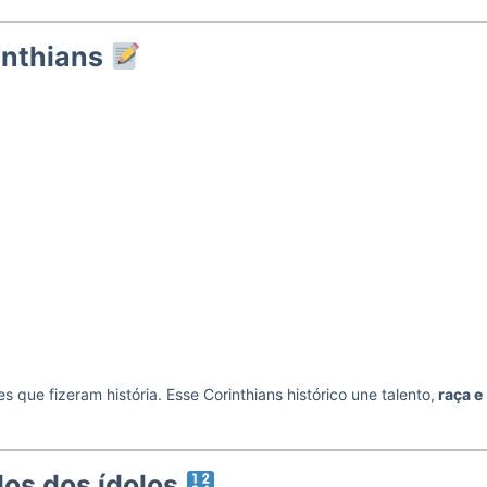
inthians
s que fizeram história. Esse Corinthians histórico une talento,
raça e
los dos ídolos