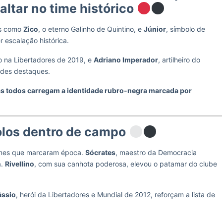
ltar no time histórico
es como
Zico
, o eterno Galinho de Quintino, e
Júnior
, símbolo de
r escalação histórica.
vo na Libertadores de 2019, e
Adriano Imperador
, artilheiro do
andes destaques.
 todos carregam a identidade rubro-negra marcada por
olos dentro de campo
nomes que marcaram época.
Sócrates
, maestro da Democracia
a.
Rivellino
, com sua canhota poderosa, elevou o patamar do clube
ssio
, herói da Libertadores e Mundial de 2012, reforçam a lista de