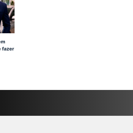
 em
 fazer