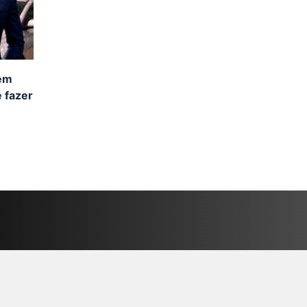
 em
 fazer