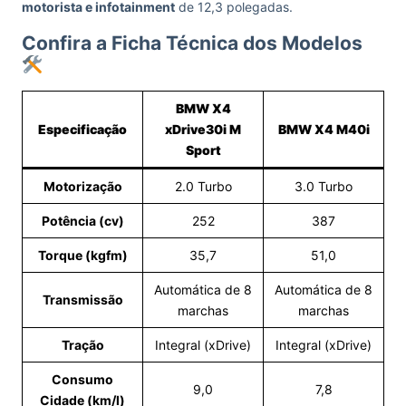
motorista e infotainment
de 12,3 polegadas.
Confira a Ficha Técnica dos Modelos
BMW X4
Especificação
xDrive30i M
BMW X4 M40i
Sport
Motorização
2.0 Turbo
3.0 Turbo
Potência (cv)
252
387
Torque (kgfm)
35,7
51,0
Automática de 8
Automática de 8
Transmissão
marchas
marchas
Tração
Integral (xDrive)
Integral (xDrive)
Consumo
9,0
7,8
Cidade (km/l)