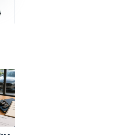
ixa e