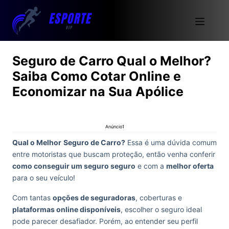
Seguro de Carro Qual o Melhor?
Saiba Como Cotar Online e
Economizar na Sua Apólice
Anúncio1
Qual o Melhor
Seguro de Carro?
Essa é uma dúvida comum
entre motoristas que buscam proteção, então venha conferir
como conseguir um seguro seguro
e com a
melhor oferta
para o seu veículo!
Com tantas
opções de seguradoras
, coberturas e
plataformas online disponíveis
, escolher o seguro ideal
pode parecer desafiador. Porém, ao entender seu perfil