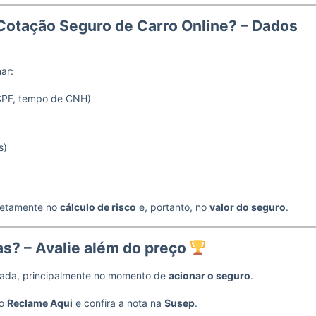
Cotação Seguro de Carro Online? – Dados
ar:
CPF, tempo de CNH)
s)
iretamente no
cálculo de risco
e, portanto, no
valor do seguro
.
s? – Avalie além do preço
cada, principalmente no momento de
acionar o seguro
.
mo
Reclame Aqui
e confira a nota na
Susep
.