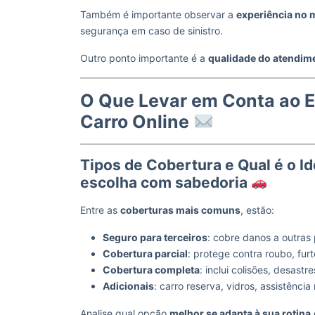
Também é importante observar a
experiência no
segurança em caso de sinistro.
Outro ponto importante é a
qualidade do atendim
O Que Levar em Conta ao E
Carro Online
Tipos de Cobertura e Qual é o I
escolha com sabedoria
Entre as
coberturas mais comuns
, estão:
Seguro para terceiros
: cobre danos a outras 
Cobertura parcial
: protege contra roubo, furt
Cobertura completa
: inclui colisões, desastr
Adicionais
: carro reserva, vidros, assistência 
Analise qual opção
melhor se adapta à sua rotina