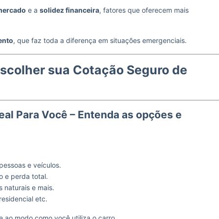
 mercado
e a
solidez financeira
, fatores que oferecem mais
ento
, que faz toda a diferença em situações emergenciais.
scolher sua Cotação Seguro de
deal Para Você – Entenda as opções e
pessoas e veículos.
o e perda total.
es naturais e mais.
residencial etc.
e ao modo como você utiliza o carro.