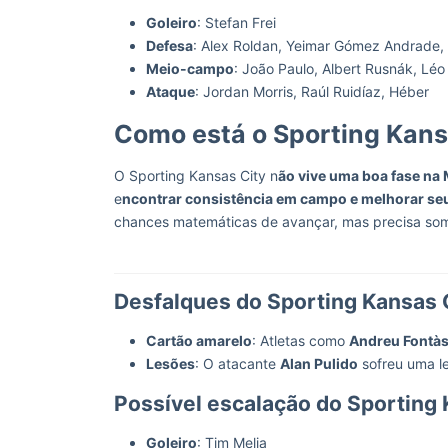
Goleiro
: Stefan Frei
Defesa
: Alex Roldan, Yeimar Gómez Andrade
Meio-campo
: João Paulo, Albert Rusnák, Lé
Ataque
: Jordan Morris, Raúl Ruidíaz, Héber
Como está o Sporting Kan
O Sporting Kansas City n
ão vive uma boa fase na
e
ncontrar consistência em campo e melhorar s
chances matemáticas de avançar, mas precisa som
Desfalques do Sporting Kansas 
Cartão amarelo
: Atletas como
Andreu Fontà
Lesões
: O atacante
Alan Pulido
sofreu uma le
Possível escalação do Sporting
Goleiro
: Tim Melia