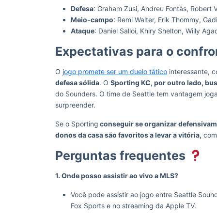
Defesa
: Graham Zusi, Andreu Fontàs, Robert
Meio-campo
: Remi Walter, Erik Thommy, Gad
Ataque
: Daniel Salloi, Khiry Shelton, Willy Aga
Expectativas para o confr
O j
ogo promete ser um duelo tático
interessante, 
defesa sólida
. O
Sporting KC, por outro lado, bu
do Sounders. O time de Seattle tem vantagem jog
surpreender.
Se o Sporting
conseguir se organizar defensivam
donos da casa são favoritos a levar a vitória,
com 
Perguntas frequentes
1. Onde posso assistir ao vivo a MLS?
Você pode assistir ao jogo entre Seattle Sou
Fox Sports e no streaming da Apple TV.