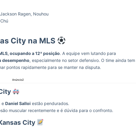
, Jackson Ragen, Nouhou
o Chú
sas City na MLS
 MLS, ocupando a 12ª posição
. A equipe vem lutando para
eu desempenho
, especialmente no setor defensivo. O time ainda tem
ar pontos rapidamente para se manter na disputa.
Anúncio2
City
s
e
Daniel Salloi
estão pendurados.
são muscular recentemente e é dúvida para o confronto.
 Kansas City