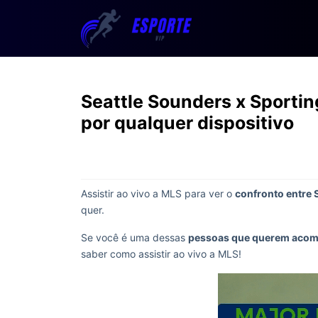
Seattle Sounders x Sportin
por qualquer dispositivo
Assistir ao vivo a MLS para ver o
confronto entre 
quer.
Se você é uma dessas
pessoas que querem acom
saber como assistir ao vivo a MLS!