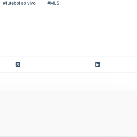
#futebol ao vivo
#MLS