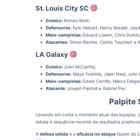
St. Louis City SC
Goleiro:
Roman Bürki
Defensores:
Kyle Hiebert, Henry Kessler, Jay
Meio-campistas:
Eduard Lowen, Chris Durkin,
Atacantes:
Simon Becher, Cedric Teuchert e K
LA Galaxy
Goleiro:
John McCarthy;
Defensores:
Maya Yoshida, Jalen Neal, John 
Meio-campistas:
Edwin Cerrillo, Marco Delga
Atacante:
Joseph Paintsil e Gabriel Pec.
Palpite 
Levando em conta o momento atual das equipes, 
tabela e sequência recente de resultados positivo
A
defesa sólida
e a
eficácia no ataque
fazem do LA