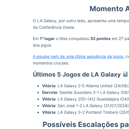
Momento At
O LA Galaxy, por outro lado, apresenta uma tempo
da Conferência Oeste.
Em
1° lugar
o time conquistou
52 pontos
em 27 par
dos jogos.
A equipe vem de uma ótima sequência de jogos
, 
momentos cruciais.
Últimos 5 Jogos de LA Galaxy
Vitória
: LA Galaxy 2-0 Atlanta United (24/08
Derrota
: Seattle Sounders 3-1 LA Galaxy (08
Vitória
: LA Galaxy 2(5)-(4)2 Guadalajara (04
Vitória
: San José 1-2 LA Galaxy (31/07/2024)
Vitória
: LA Galaxy 3-2 Portland Timbers (20/
Possíveis Escalações pa