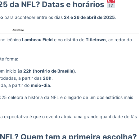
25 da NFL? Datas e horários
do
para acontecer entre os dias
24 e 26 de abril de 2025
.
Anúncio2
 no icônico
Lambeau Field
e no distrito de
Titletown
, ao redor do
nte forma:
om início às
22h (horário de Brasília)
.
rodadas, a partir das
20h
.
ada, a partir do
meio-dia
.
25 celebra a história da NFL e o legado de um dos estádios mais
e a expectativa é que o evento atraia uma grande quantidade de fãs
 NFL? Quem tem a primeira escolha?