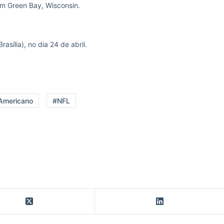
em Green Bay, Wisconsin.
asília), no dia 24 de abril.
 Americano
#NFL