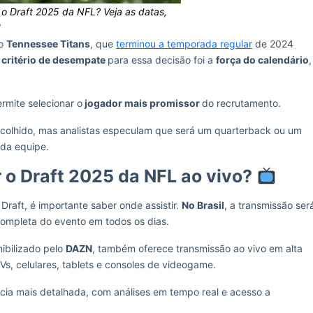
o Draft 2025 da NFL? Veja as datas,
!
 o
Tennessee Titans
, que
terminou a temporada regular
de 2024
O
critério de desempate
para essa decisão foi a
força do calendário
,
ermite selecionar o
jogador mais promissor
do recrutamento.
scolhido, mas analistas especulam que será um quarterback ou um
 da equipe.
 o Draft 2025 da NFL ao vivo?
raft, é importante saber onde assistir.
No Brasil
, a transmissão ser
completa do evento em todos os dias.
nibilizado pelo
DAZN
, também oferece transmissão ao vivo em alta
Vs, celulares, tablets e consoles de videogame.
ia mais detalhada, com análises em tempo real e acesso a