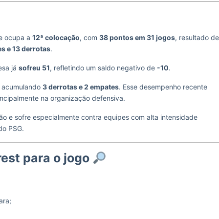
pe ocupa a
12ª colocação
, com
38 pontos em 31 jogos
, resultado de
es e 13 derrotas
.
esa já
sofreu 51
, refletindo um saldo negativo de
-10
.
r, acumulando
3 derrotas e 2 empates
. Esse desempenho recente
rincipalmente na organização defensiva.
o e sofre especialmente contra equipes com alta intensidade
 do PSG.
est para o jogo
ara;