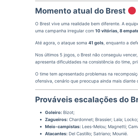
Momento atual do Brest
O Brest vive uma realidade bem diferente. A equi
uma campanha irregular com
10 vitórias, 8 empat
Até agora, o ataque soma
41 gols
, enquanto a def
Nos últimos 5 jogos, o Brest não conseguiu vence
apresenta dificuldades na consistência do time, p
O time tem apresentado problemas na recomposiçã
ofensiva, cenário que preocupa ainda mais diante
Prováveis escalações do Br
Goleiro:
Bizot;
Zagueiros:
Chardonnet; Brassier; Lala; Locko;
Meio-campistas:
Lees-Melou; Magnetti; Cam
Atacantes:
Del Castillo; Satriano; Mounié.