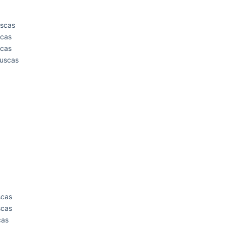
uscas
scas
scas
buscas
scas
scas
cas