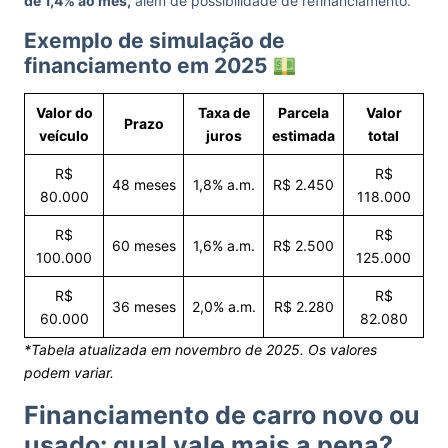
de 1,4% ao mês,
além de possibilidade de refinanciamento.
Exemplo de simulação de
financiamento em 2025
Valor do
Taxa de
Parcela
Valor
Prazo
veículo
juros
estimada
total
R$
R$
48 meses
1,8% a.m.
R$ 2.450
80.000
118.000
R$
R$
60 meses
1,6% a.m.
R$ 2.500
100.000
125.000
R$
R$
36 meses
2,0% a.m.
R$ 2.280
60.000
82.080
*Tabela atualizada em novembro de 2025. Os valores
podem variar.
Financiamento de carro novo ou
usado: qual vale mais a pena?