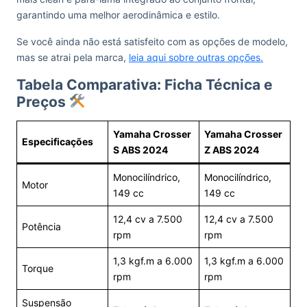
garantindo uma melhor aerodinâmica e estilo.
Se você ainda não está satisfeito com as opções de modelo,
mas se atrai pela marca,
leia aqui sobre outras opções.
Tabela Comparativa: Ficha Técnica e
Preços
Yamaha Crosser
Yamaha Crosser
Especificações
S ABS 2024
Z ABS 2024
Monocilíndrico,
Monocilíndrico,
Motor
149 cc
149 cc
12,4 cv a 7.500
12,4 cv a 7.500
Potência
rpm
rpm
1,3 kgf.m a 6.000
1,3 kgf.m a 6.000
Torque
rpm
rpm
Suspensão