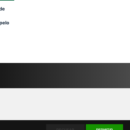
nde
pelo