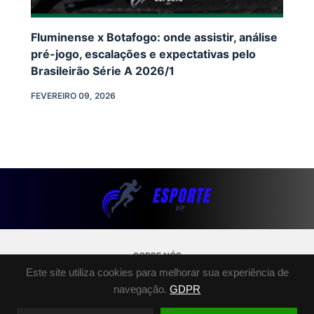
Fluminense x Botafogo: onde assistir, análise
pré-jogo, escalações e expectativas pelo
Brasileirão Série A 2026/1
FEVEREIRO 09, 2026
SOBRE NÓS
POLÍTICA DE PRIVACIDADE
Este site utiliza cookies para melhorar sua experiência de
TERMOS E CONDIÇÕES
navegação.
GDPR
FALE CONOSCO