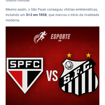
futebol mundial.
Mesmo assim, o São Paulo conseguiu vitórias emblemáticas,
incluindo um
3×2 em 1958
, que marcou o início da rivalidade
moderna.