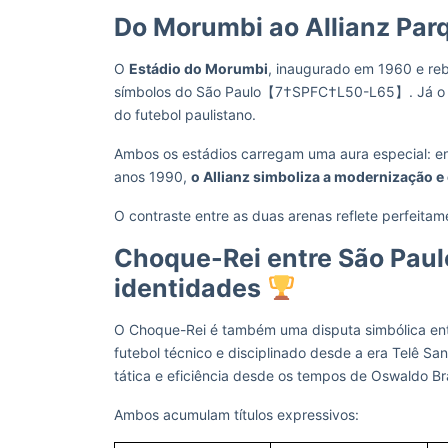
Do Morumbi ao Allianz Par
O
Estádio do Morumbi
, inaugurado em 1960 e r
símbolos do São Paulo【7†SPFC†L50-L65】. Já 
do futebol paulistano.
Ambos os estádios carregam uma aura especial: e
anos 1990,
o Allianz simboliza a modernização e
O contraste entre as duas arenas reflete perfeitame
Choque-Rei entre São Paulo
identidades
O Choque-Rei é também uma disputa simbólica entre
futebol técnico e disciplinado desde a era Telê S
tática e eficiência desde os tempos de Oswaldo Br
Ambos acumulam títulos expressivos: