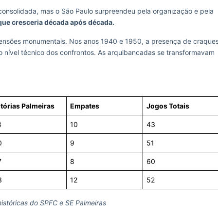
consolidada, mas o São Paulo surpreendeu pela organização e pela
que cresceria década após década.
ensões monumentais. Nos anos 1940 e 1950, a presença de craque
o nível técnico dos confrontos. As arquibancadas se transformavam
itórias Palmeiras
Empates
Jogos Totais
8
10
43
0
9
51
7
8
60
3
12
52
 históricas do SPFC e SE Palmeiras