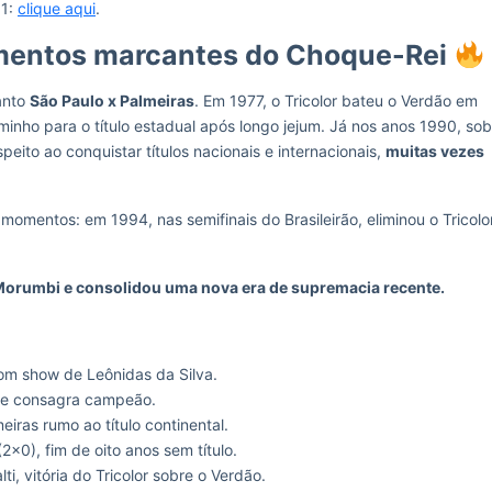
 1:
clique aqui
.
omentos marcantes do Choque-Rei
anto
São Paulo x Palmeiras
. Em 1977, o Tricolor bateu o Verdão em
inho para o título estadual após longo jejum. Já nos anos 1990, sob
peito ao conquistar títulos nacionais e internacionais,
muitas vezes
omentos: em 1994, nas semifinais do Brasileirão, eliminou o Tricolo
Morumbi e consolidou uma nova era de supremacia recente.
om show de Leônidas da Silva.
e se consagra campeão.
eiras rumo ao título continental.
2×0), fim de oito anos sem título.
i, vitória do Tricolor sobre o Verdão.