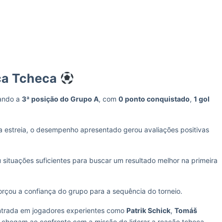
ca Tcheca
pando a
3ª posição do Grupo A
, com
0 ponto conquistado
,
1 gol
 estreia, o desempenho apresentado gerou avaliações positivas
 situações suficientes para buscar um resultado melhor na primeira
orçou a confiança do grupo para a sequência do torneio.
ntrada em jogadores experientes como
Patrik Schick
,
Tomáš
e chegam ao confronto com a missão de liderar a reação tcheca.