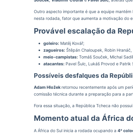
Outro aspecto importante é que a equipe mantém b
nesta rodada, fator que aumenta a motivação do e
Provável escalação da Re
goleiro:
Matěj Kovář;
zagueiros:
Štěpán Chaloupek, Robin Hranáč, La
meio-campistas:
Tomáš Souček, Michal Sadíl
atacantes:
Pavel Šulc, Lukáš Provod e Patrik 
Possíveis desfalques da Repúbl
Adam Hložek
retornou recentemente após um perí
comissão técnica durante a preparação para a part
Fora essa situação, a República Tcheca não possui
Momento atual da África d
A África do Sul inicia a rodada ocupando a
4ª col