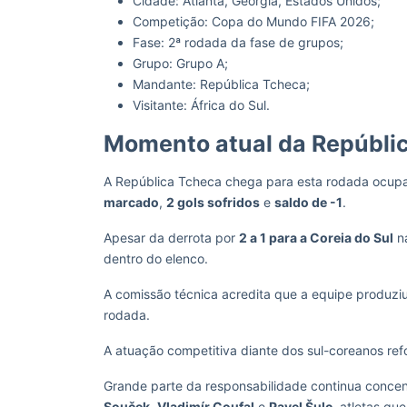
Cidade: Atlanta, Geórgia, Estados Unidos;
Competição: Copa do Mundo FIFA 2026;
Fase: 2ª rodada da fase de grupos;
Grupo: Grupo A;
Mandante: República Tcheca;
Visitante: África do Sul.
Momento atual da Repúbli
A República Tcheca chega para esta rodada ocu
marcado
,
2 gols sofridos
e
saldo de -1
.
Apesar da derrota por
2 a 1 para a Coreia do Sul
na
dentro do elenco.
A comissão técnica acredita que a equipe produziu
rodada.
A atuação competitiva diante dos sul-coreanos ref
Grande parte da responsabilidade continua conce
Souček
,
Vladimír Coufal
e
Pavel Šulc
, atletas qu