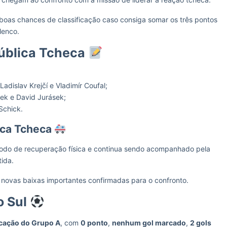
oas chances de classificação caso consiga somar os três pontos
lenco.
pública Tcheca
dislav Krejčí e Vladimír Coufal;
ek e David Jurásek;
Schick.
ica Tcheca
odo de recuperação física e continua sendo acompanhado pela
ida.
 novas baixas importantes confirmadas para o confronto.
o Sul
ocação do Grupo A
, com
0 ponto
,
nenhum gol marcado
,
2 gols