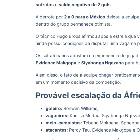
sofridos
e
saldo negativo de 2 gols
.
A derrota por
2 a 0 para o México
deixou a equipe 
dentro do grupo permanece otimista.
O técnico Hugo Broos afirmou após a estreia que v
ainda possui condições de disputar uma vaga na p
Os sul-africanos apostam na experiência de joga
Evidence Makgopa
e
Siyabonga Ngezana
para bu
Além disso, o fato de a equipe chegar praticamen
em um momento decisivo da competição.
Provável escalação da Áfri
goleiro:
Ronwen Williams;
zagueiros:
Khuliso Mudau, Siyabonga Ngezan
meio-campistas:
Teboho Mokoena, Sphephelo
atacantes:
Percy Tau, Evidence Makgopa e Os