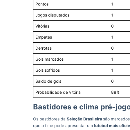
Pontos
1
Jogos disputados
1
Vitórias
0
Empates
1
Derrotas
0
Gols marcados
1
Gols sofridos
1
Saldo de gols
0
Probabilidade de vitória
88%
Bastidores e clima pré-jogo
Os bastidores da
Seleção Brasileira
são marcados
que o time pode apresentar um
futebol mais efici