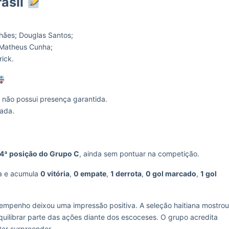
rasil
hães; Douglas Santos;
 Matheus Cunha;
rick.
 não possui presença garantida.
mada.
4ª posição do Grupo C
, ainda sem pontuar na competição.
ia e acumula
0 vitória
,
0 empate
,
1 derrota
,
0 gol marcado
,
1 gol
sempenho deixou uma impressão positiva. A seleção haitiana mostrou
quilibrar parte das ações diante dos escoceses. O grupo acredita
tar surpreender.