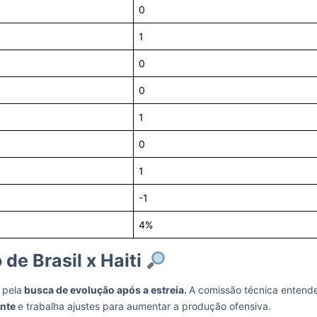
0
1
0
0
1
0
1
-1
4%
 de Brasil x Haiti
 pela
busca de evolução após a estreia.
A comissão técnica entend
ente
e trabalha ajustes para aumentar a produção ofensiva.