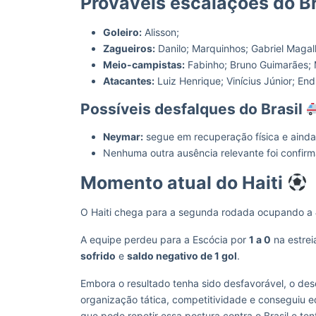
Prováveis escalações do B
Goleiro:
Alisson;
Zagueiros:
Danilo; Marquinhos; Gabriel Magal
Meio-campistas:
Fabinho; Bruno Guimarães;
Atacantes:
Luiz Henrique; Vinícius Júnior; End
Possíveis desfalques do Brasil
Neymar:
segue em recuperação física e ainda
Nenhuma outra ausência relevante foi confir
Momento atual do Haiti
O Haiti chega para a segunda rodada ocupando a
A equipe perdeu para a Escócia por
1 a 0
na estre
sofrido
e
saldo negativo de 1 gol
.
Embora o resultado tenha sido desfavorável, o de
organização tática, competitividade e conseguiu e
que pode repetir essa postura contra o Brasil e ten