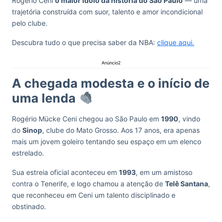
Rogério Ceni
o maior ídolo da história do São Paulo
— uma
trajetória construída com suor, talento e amor incondicional
pelo clube.
Descubra tudo o que precisa saber da NBA:
clique aqui.
Anúncio2
A chegada modesta e o início de
uma lenda
Rogério Mücke Ceni chegou ao São Paulo em
1990
, vindo
do
Sinop
, clube do Mato Grosso. Aos 17 anos, era apenas
mais um jovem goleiro tentando seu espaço em um elenco
estrelado.
Sua estreia oficial aconteceu em
1993
, em um amistoso
contra o Tenerife, e logo chamou a atenção de
Telê Santana
,
que reconheceu em Ceni um talento disciplinado e
obstinado.