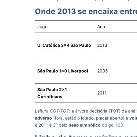
Onde 2013 se encaixa entre
Jogo
Ano
U. Católica 3×4 São Paulo
2013
São Paulo 1×0 Liverpool
2005
São Paulo 2×1
2011
Corinthians
Leitura COT/TOT
: a árvore decisória (TOT) da aná
adverso
(fora, estádio lotado, placar aberto) e
vol
e 2011 é 3º pelo
peso simbólico
do gol 100.