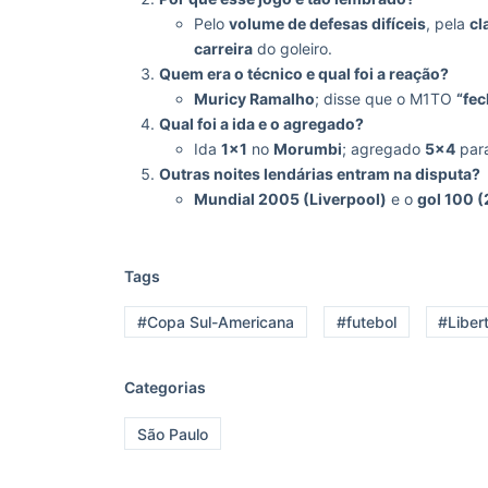
Pelo
volume de defesas difíceis
, pela
cl
carreira
do goleiro.
Quem era o técnico e qual foi a reação?
Muricy Ramalho
; disse que o M1TO
“fec
Qual foi a ida e o agregado?
Ida
1×1
no
Morumbi
; agregado
5×4
para
Outras noites lendárias entram na disputa?
Mundial 2005 (Liverpool)
e o
gol 100 (
Tags
#Copa Sul-Americana
#futebol
#Liber
Categorias
São Paulo