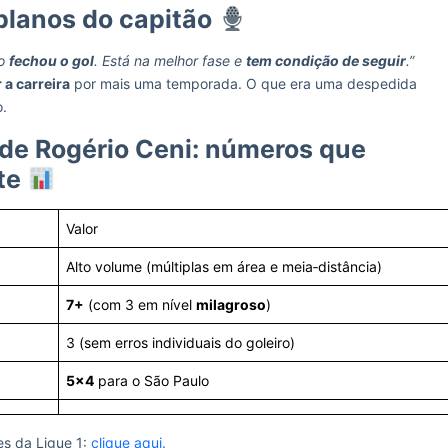
planos do capitão
io
fechou o gol
. Está na melhor fase e
tem condição de seguir
.”
 a carreira
por mais uma temporada. O que era uma despedida
o.
 de Rogério Ceni: números que
ite
Valor
Alto volume (múltiplas em área e meia‑distância)
7+
(com 3 em nível
milagroso
)
3 (sem erros individuais do goleiro)
5×4
para o São Paulo
es da Ligue 1:
clique aqui.