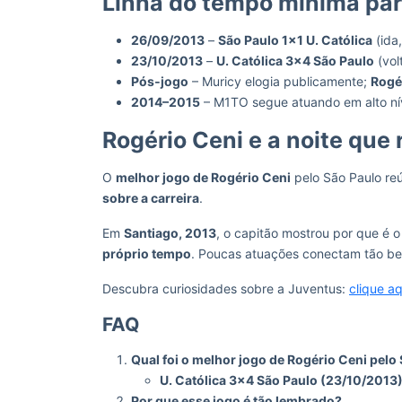
Linha do tempo mínima pa
26/09/2013
–
São Paulo 1×1 U. Católica
(ida
23/10/2013
–
U. Católica 3×4 São Paulo
(vol
Pós‑jogo
– Muricy elogia publicamente;
Rogér
2014–2015
– M1TO segue atuando em alto ní
Rogério Ceni e a noite que 
O
melhor jogo de Rogério Ceni
pelo São Paulo r
sobre a carreira
.
Em
Santiago, 2013
, o capitão mostrou por que é o 
próprio tempo
. Poucas atuações conectam tão bem
Descubra curiosidades sobre a Juventus:
clique aq
FAQ
Qual foi o melhor jogo de Rogério Ceni pelo
U. Católica 3×4 São Paulo (23/10/2013
Por que esse jogo é tão lembrado?