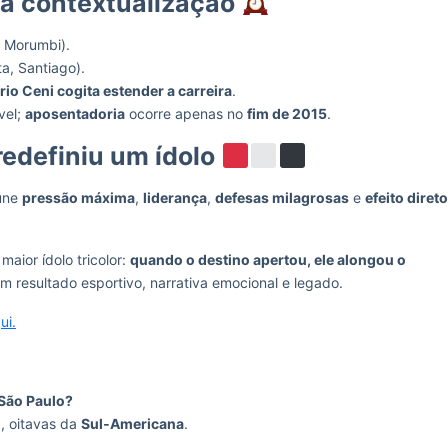
ra contextualização
, Morumbi).
ta, Santiago).
io Ceni cogita estender a carreira
.
vel;
aposentadoria
ocorre apenas no
fim de 2015
.
redefiniu um ídolo
eúne
pressão máxima
,
liderança
,
defesas milagrosas
e
efeito direto
maior ídolo tricolor:
quando o destino apertou, ele alongou o
 resultado esportivo, narrativa emocional e legado.
ui.
 São Paulo?
)
, oitavas da
Sul‑Americana
.