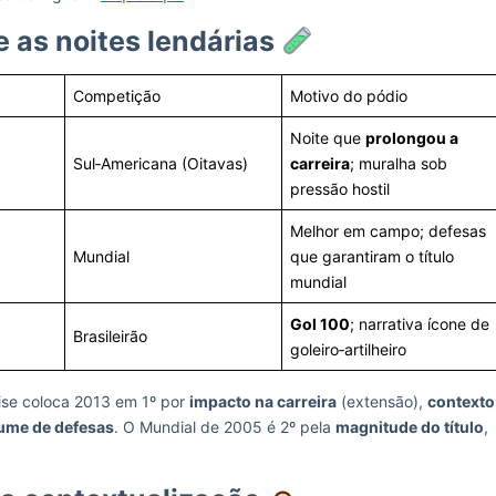
 as noites lendárias
Competição
Motivo do pódio
Noite que
prolongou a
Sul‑Americana (Oitavas)
carreira
; muralha sob
pressão hostil
Melhor em campo; defesas
Mundial
que garantiram o título
mundial
Gol 100
; narrativa ícone de
Brasileirão
goleiro‑artilheiro
lise coloca 2013 em 1º por
impacto na carreira
(extensão),
contexto
ume de defesas
. O Mundial de 2005 é 2º pela
magnitude do título
,