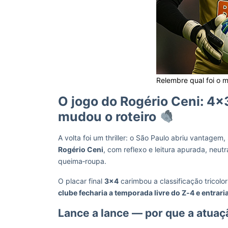
Relembre qual foi o m
O jogo do Rogério Ceni: 4×
mudou o roteiro
A volta foi um thriller: o São Paulo abriu vantagem
Rogério Ceni
, com reflexo e leitura apurada, neut
queima‑roupa.
O placar final
3×4
carimbou a classificação tricolo
clube fecharia a temporada livre do Z‑4 e entrari
Lance a lance — por que a atuaçã