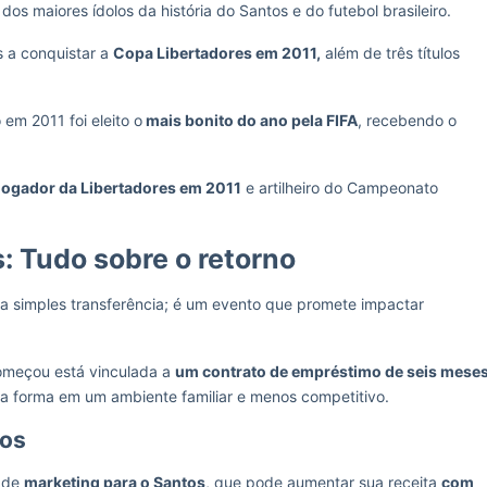
os maiores ídolos da história do Santos e do futebol brasileiro.
 a conquistar a
Copa Libertadores em 2011,
além de três títulos
em 2011 foi eleito o
mais bonito do ano pela FIFA
, recebendo o
jogador da Libertadores em 2011
e artilheiro do Campeonato
: Tudo sobre o retorno
 simples transferência; é um evento que promete impactar
começou está vinculada a
um contrato de empréstimo de seis mese
ua forma em um ambiente familiar e menos competitivo.
tos
e de
marketing para o Santos
, que pode aumentar sua receita
com