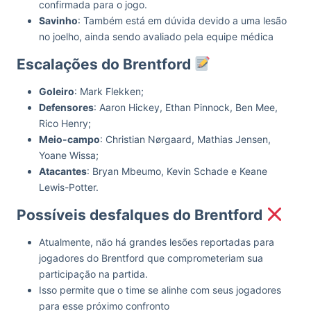
confirmada para o jogo.
Savinho
: Também está em dúvida devido a uma lesão
no joelho, ainda sendo avaliado pela equipe médica
Escalações do Brentford
Goleiro
: Mark Flekken;
Defensores
: Aaron Hickey, Ethan Pinnock, Ben Mee,
Rico Henry;
Meio-campo
: Christian Nørgaard, Mathias Jensen,
Yoane Wissa;
Atacantes
: Bryan Mbeumo, Kevin Schade e Keane
Lewis-Potter.
Possíveis desfalques do Brentford
Atualmente, não há grandes lesões reportadas para
jogadores do Brentford que comprometeriam sua
participação na partida.
Isso permite que o time se alinhe com seus jogadores
para esse próximo confronto​