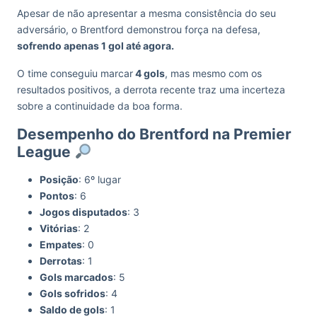
Apesar de não apresentar a mesma consistência do seu
adversário, o Brentford demonstrou força na defesa,
sofrendo apenas 1 gol até agora.
O time conseguiu marcar
4 gols
, mas mesmo com os
resultados positivos, a derrota recente traz uma incerteza
sobre a continuidade da boa forma.
Desempenho do Brentford na Premier
League
Posição
: 6º lugar
Pontos
: 6
Jogos disputados
: 3
Vitórias
: 2
Empates
: 0
Derrotas
: 1
Gols marcados
: 5
Gols sofridos
: 4
Saldo de gols
: 1