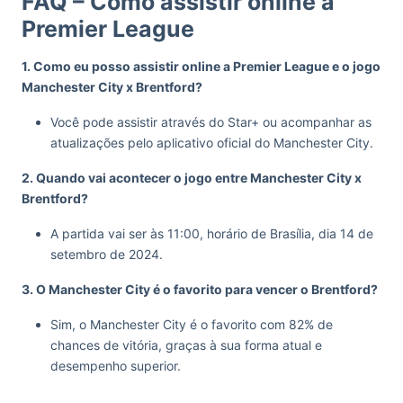
FAQ – Como assistir online a
Premier League
1. Como eu posso assistir online a Premier League e o jogo
Manchester City x Brentford?
Você pode assistir através do Star+ ou acompanhar as
atualizações pelo aplicativo oficial do Manchester City.
2. Quando vai acontecer o jogo entre Manchester City x
Brentford?
A partida vai ser às 11:00, horário de Brasília, dia 14 de
setembro de 2024.
3. O Manchester City é o favorito para vencer o Brentford?
Sim, o Manchester City é o favorito com 82% de
chances de vitória, graças à sua forma atual e
desempenho superior.