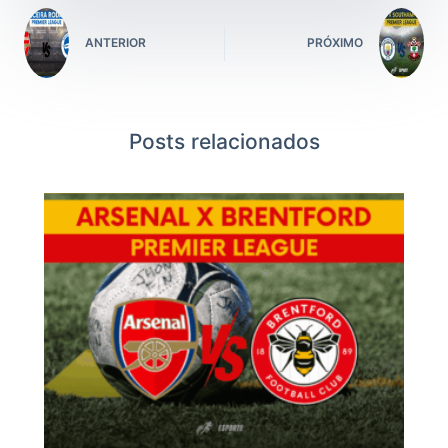
ANTERIOR
PRÓXIMO
Posts relacionados