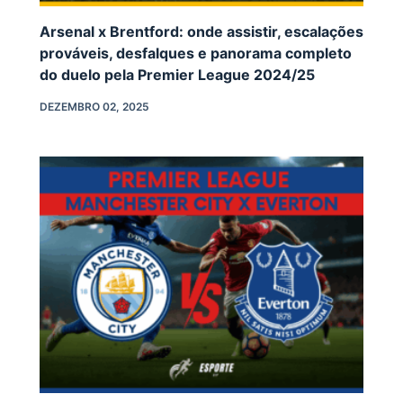
Arsenal x Brentford: onde assistir, escalações
prováveis, desfalques e panorama completo
do duelo pela Premier League 2024/25
DEZEMBRO 02, 2025