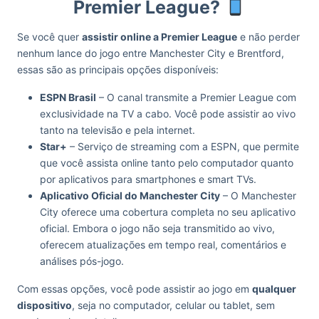
Premier League?
Se você quer
assistir online a Premier League
e não perder
nenhum lance do jogo entre Manchester City e Brentford,
essas são as principais opções disponíveis:
ESPN Brasil
– O canal transmite a Premier League com
exclusividade na TV a cabo. Você pode assistir ao vivo
tanto na televisão e pela internet.
Star+
– Serviço de streaming com a ESPN, que permite
que você assista online tanto pelo computador quanto
por aplicativos para smartphones e smart TVs.
Aplicativo Oficial do Manchester City
– O Manchester
City oferece uma cobertura completa no seu aplicativo
oficial. Embora o jogo não seja transmitido ao vivo,
oferecem atualizações em tempo real, comentários e
análises pós-jogo.
Com essas opções, você pode assistir ao jogo em
qualquer
dispositivo
, seja no computador, celular ou tablet, sem