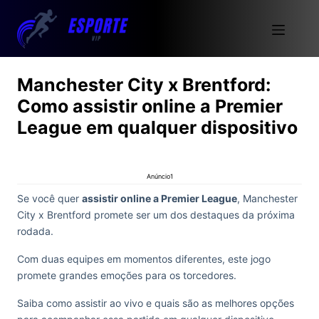
Manchester City x Brentford:
Como assistir online a Premier
League em qualquer dispositivo
Anúncio1
Se você quer
assistir online a Premier League
, Manchester
City x Brentford promete ser um dos destaques da próxima
rodada.
Com duas equipes em momentos diferentes, este jogo
promete grandes emoções para os torcedores.
Saiba como assistir ao vivo e quais são as melhores opções