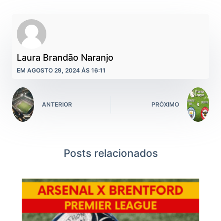
Laura Brandão Naranjo
EM AGOSTO 29, 2024 ÀS 16:11
ANTERIOR
PRÓXIMO
Posts relacionados