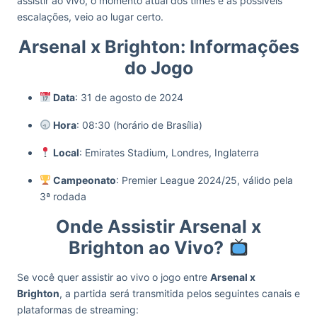
assistir ao vivo, o momento atual dos times e as possíveis
escalações, veio ao lugar certo.
Arsenal x Brighton: Informações
do Jogo
Data
: 31 de agosto de 2024
Hora
: 08:30 (horário de Brasília)
Local
: Emirates Stadium, Londres, Inglaterra
Campeonato
: Premier League 2024/25, válido pela
3ª rodada
Onde Assistir Arsenal x
Brighton ao Vivo?
Se você quer assistir ao vivo o jogo entre
Arsenal x
Brighton
, a partida será transmitida pelos seguintes canais e
plataformas de streaming: