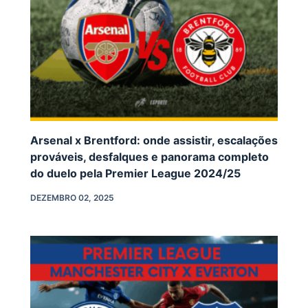
Arsenal x Brentford: onde assistir, escalações
prováveis, desfalques e panorama completo
do duelo pela Premier League 2024/25
DEZEMBRO 02, 2025