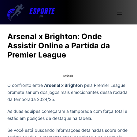
Arsenal x Brighton: Onde
Assistir Online a Partida da
Premier League
Anúncio1
O confronto entre
Arsenal x Brighton
pela Premier League
promete ser um dos jogos mais emocionantes dessa rodada
da temporada 2024/25.
As duas equipes começaram a temporada com força total e
estão em posições de destaque na tabela.
Se você está buscando informações detalhadas sobre onde