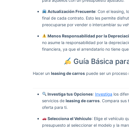
para aquellos con un presupuesto ajustado.
Actualización Frecuente
: Con el leasing, 
final de cada contrato. Esto les permite disfr
preocuparse por vender o intercambiar su vehí
Menos Responsabilidad por la Depreciac
no asume la responsabilidad por la depreciac
financiera, ya que el arrendatario no tiene qu
Guía Básica par
Hacer un
leasing de carros
puede ser un proceso r
Investiga tus Opciones
:
Investiga
los dife
servicios de
leasing de carros
. Compara sus t
oferta para ti.
Selecciona el Vehículo
: Elige el vehículo
presupuesto al seleccionar el modelo y la mar