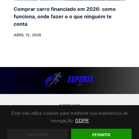
Comprar carro financiado em 2026: como
funciona, onde fazer e o que ninguém te
conta
ABRIL 15, 2026
SOBRE NÓS
Este site utiliza cookies para melhorar sua experiência de
POLÍTICA DE PRIVACIDADE
navegação.
GDPR
TERMOS E CONDIÇÕES
FALE CONOSCO
RECUSAR
PERMITIR
COPYRIGHT © 2026 - ESPORTE.VIP