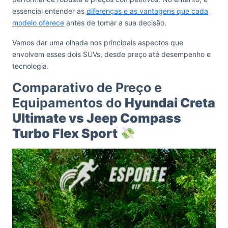
essencial entender as
diferenças e as vantagens que cada
modelo oferece
antes de tomar a sua decisão.
Vamos dar uma olhada nos principais aspectos que
envolvem esses dois SUVs, desde preço até desempenho e
tecnologia.
Comparativo de Preço e
Equipamentos do
Hyundai Creta
Ultimate vs Jeep Compass
Turbo Flex Sport