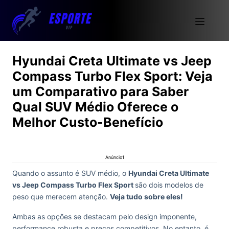
Hyundai Creta Ultimate vs Jeep
Compass Turbo Flex Sport: Veja
um Comparativo para Saber
Qual SUV Médio Oferece o
Melhor Custo-Benefício
Anúncio1
Quando o assunto é SUV médio, o
Hyundai Creta Ultimate
vs Jeep Compass Turbo Flex Sport
são dois modelos de
peso que merecem atenção.
Veja tudo sobre eles!
Ambas as opções se destacam pelo design imponente,
performance robusta e preços competitivos. No entanto, é