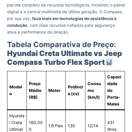
pacote completo de recursos tecnológicos, incluindo o painel
digital e a central multimídia de última geração. O Compass,
por sua vez,
foca mais em tecnologias de assistência à
condução
, com mais recursos voltados para segurança
ativa e performance de direção.
Tabela Comparativa de Preço:
Hyundai Creta Ultimate vs Jeep
Compass Turbo Flex Sport
Capaci
Preço
Consu
dade
Model
Potênci
Médio
Motor
mo
do
o
a (cv)
(R$)
(km/l)
Porta-
Malas
Hyunda
i Creta
160.00
431
1.6 Flex
130
12/14
Ultimat
0
litros